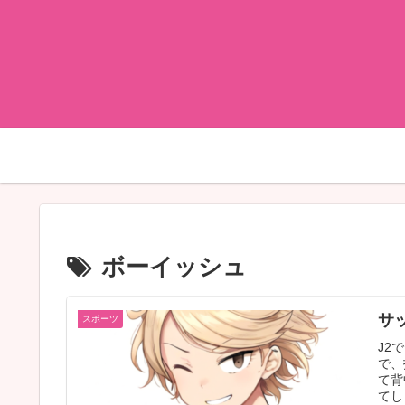
ボーイッシュ
サ
スポーツ
J2
で、
て背
てし