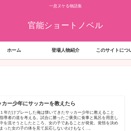
一息ヌケる物語集
官能ショートノベル
ホーム
登場人物紹介
このサイトにつ
ッカー少年にサッカーを教えたら
で１年だけプレーした俺は懐いてきたサッカー少年に教えること
指導者の道を考える。試合に勝ったご褒美に食事と風呂を用意し
中を流そうとしたところ、女の子であることが発覚。覚悟を決め
まった女の子の体を見て反応しないわけもなく...。